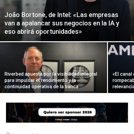
João Bortone, de Intel: «Las empresas
van a apalancar sus negocios en la IA y
eso abrirá oportunidades»
Riverbed apuesta por la visibilidad integral
«El canal
para impulsar el rendimiento y la
rompecab
continuidad operativa de la banca
relevanci