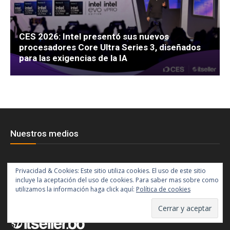
CES 2026: Intel presentó sus nuevos
procesadores Core Ultra Series 3, diseñados
para las exigencias de la IA
Nuestros medios
Privacidad & Cookies: Este sitio utiliza cookies. El uso de este sitio
Canales IT Argentina
incluye la aceptación del uso de cookies. Para saber mas sobre como
utilizamos la información haga click aquí:
Política de cookies
Canales IT en Bolivia