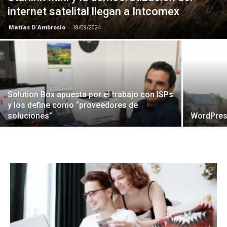
internet satelital llegan a Intcomex
Matías D´Ambrosio
-
18/09/2024
Solution Box apuesta por el trabajo con ISPs
y los define como “proveedores de
soluciones”
WordPress