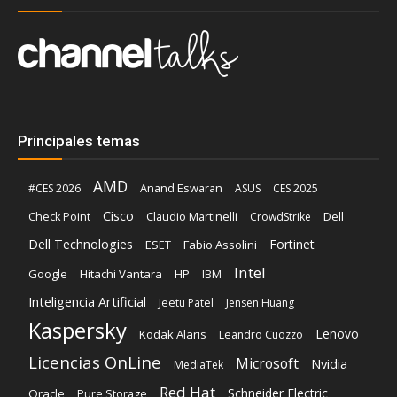
Principales temas
AMD
Anand Eswaran
#CES 2026
ASUS
CES 2025
Cisco
Claudio Martinelli
Dell
Check Point
CrowdStrike
Dell Technologies
Fortinet
ESET
Fabio Assolini
Intel
Google
Hitachi Vantara
HP
IBM
Inteligencia Artificial
Jeetu Patel
Jensen Huang
Kaspersky
Lenovo
Kodak Alaris
Leandro Cuozzo
Licencias OnLine
Microsoft
Nvidia
MediaTek
Red Hat
Schneider Electric
Oracle
Pure Storage