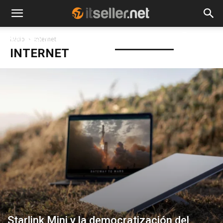
NOTICIAS
TENDENCIAS
EMPRESAS
Inicio
Internet
INTERNET
Starlink Mini y la democratización del