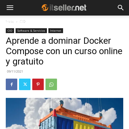
Inicio
CIO
NOTICIAS
TENDENCIAS
EMPRESAS
CIO
Software & Servicios
Internet
Aprende a dominar Docker
Compose con un curso online
y gratuito
09/11/2021