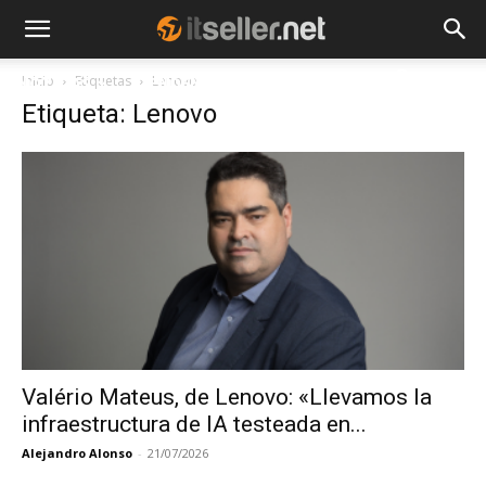
Inicio
Etiquetas
Lenovo
NOTICIAS
TENDENCIAS
EMPRESAS
Etiqueta: Lenovo
Valério Mateus, de Lenovo: «Llevamos la
infraestructura de IA testeada en...
Alejandro Alonso
-
21/07/2026