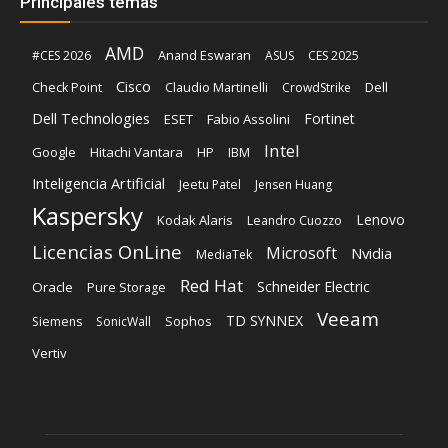
Principales temas
AMD
Anand Eswaran
#CES 2026
ASUS
CES 2025
Cisco
Claudio Martinelli
Dell
Check Point
CrowdStrike
Dell Technologies
Fortinet
ESET
Fabio Assolini
Intel
Google
Hitachi Vantara
HP
IBM
Inteligencia Artificial
Jeetu Patel
Jensen Huang
Kaspersky
Lenovo
Kodak Alaris
Leandro Cuozzo
Licencias OnLine
Microsoft
Nvidia
MediaTek
Red Hat
Schneider Electric
Oracle
Pure Storage
Veeam
TD SYNNEX
Sophos
Siemens
SonicWall
Vertiv