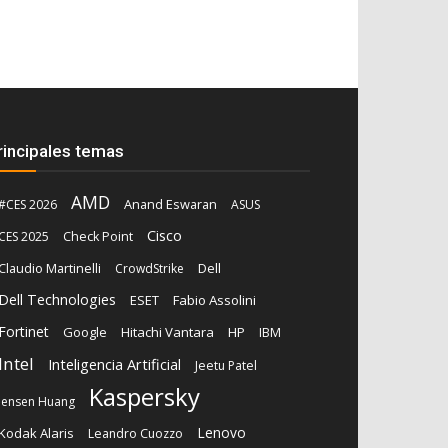
rincipales temas
AMD
Anand Eswaran
#CES 2026
ASUS
Cisco
CES 2025
Check Point
Claudio Martinelli
Dell
CrowdStrike
Dell Technologies
ESET
Fabio Assolini
Fortinet
Google
Hitachi Vantara
HP
IBM
Intel
Inteligencia Artificial
Jeetu Patel
Kaspersky
Jensen Huang
Lenovo
Kodak Alaris
Leandro Cuozzo