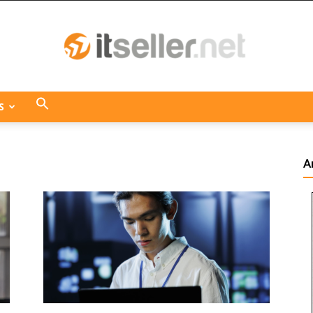
S
ITseller
A
Centroamérica