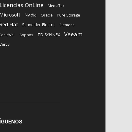
Licencias OnLine
MediaTek
Microsoft
Nvidia
Oracle
Pure Storage
Red Hat
Schneider Electric
Siemens
Veeam
TD SYNNEX
Sophos
SonicWall
Vertiv
ÍGUENOS