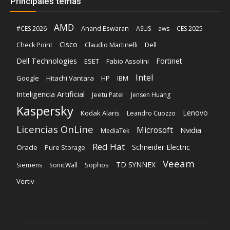
Principales temas
AMD
Anand Eswaran
#CES 2026
ASUS
aws
CES 2025
Cisco
Claudio Martinelli
Dell
Check Point
Dell Technologies
Fortinet
ESET
Fabio Assolini
Intel
Google
Hitachi Vantara
HP
IBM
Inteligencia Artificial
Jeetu Patel
Jensen Huang
Kaspersky
Lenovo
Kodak Alaris
Leandro Cuozzo
Licencias OnLine
Microsoft
Nvidia
MediaTek
Red Hat
Schneider Electric
Oracle
Pure Storage
Veeam
TD SYNNEX
Sophos
Siemens
SonicWall
Vertiv