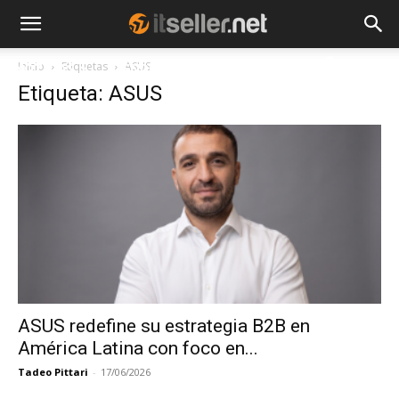
Inicio
Etiquetas
ASUS
NOTICIAS
TENDENCIAS
EMPRESAS
Etiqueta: ASUS
ASUS redefine su estrategia B2B en
América Latina con foco en...
Tadeo Pittari
-
17/06/2026