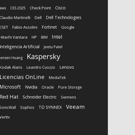
Cisco
aws
CES 2025
Check Point
Dell Technologies
Claudio Martinelli
Dell
Fortinet
ESET
Fabio Assolini
Google
Intel
Hitachi Vantara
HP
IBM
Inteligencia Artificial
Jeetu Patel
Kaspersky
Jensen Huang
Lenovo
Kodak Alaris
Leandro Cuozzo
Licencias OnLine
MediaTek
Microsoft
Nvidia
Oracle
Pure Storage
Red Hat
Schneider Electric
Siemens
Veeam
TD SYNNEX
Sophos
SonicWall
Vertiv