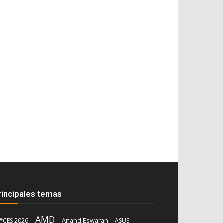
rincipales temas
AMD
Anand Eswaran
#CES 2026
ASUS