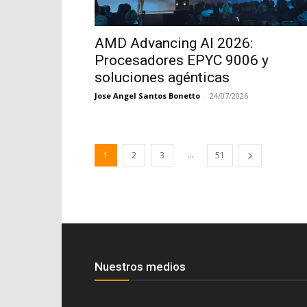
AMD Advancing AI 2026:
Procesadores EPYC 9006 y
soluciones agénticas
Jose Angel Santos Bonetto
-
24/07/2026
...
1
2
3
51
Nuestros medios