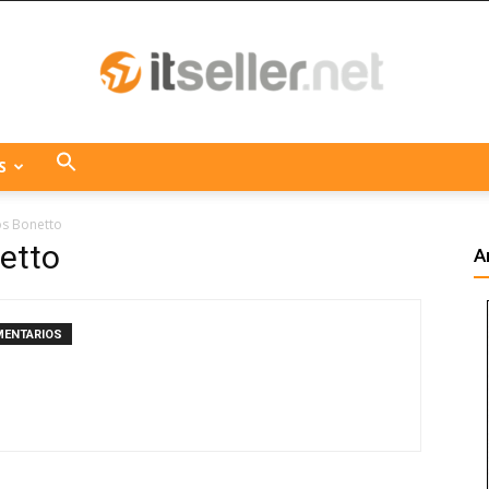
S
ITseller
os Bonetto
etto
A
Centroamérica
MENTARIOS