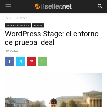
Inicio
Internet
NOTICIAS
TENDENCIAS
EMPRESAS
Software & Servicios
Internet
WordPress Stage: el entorno
de prueba ideal
10/04/2024