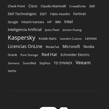
Cisco
Claudio Martinelli
Dell
Check Point
CrowdStrike
Dell Technologies
Fortinet
ESET
Fabio Assolini
Intel
Google
Hitachi Vantara
HP
IBM
Inteligencia Artificial
Jeetu Patel
Jensen Huang
Kaspersky
Lenovo
Kodak Alaris
Leandro Cuozzo
Licencias OnLine
Microsoft
Nvidia
MediaTek
Red Hat
Schneider Electric
Oracle
Pure Storage
Veeam
TD SYNNEX
Sophos
Siemens
SonicWall
Vertiv