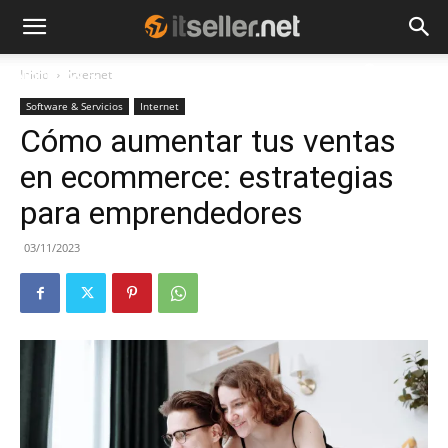
Inicio
Internet
NOTICIAS
TENDENCIAS
EMPRESAS
Software & Servicios
Internet
Cómo aumentar tus ventas
en ecommerce: estrategias
para emprendedores
03/11/2023