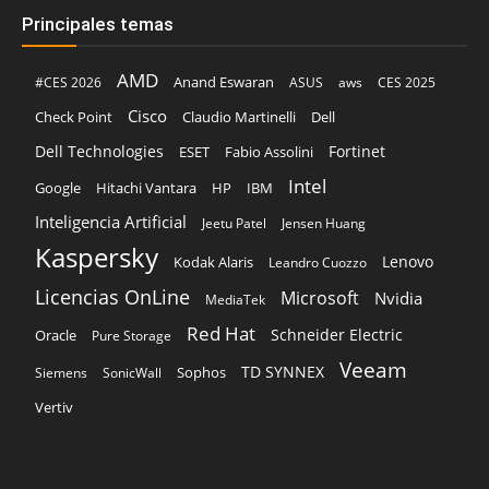
Principales temas
AMD
Anand Eswaran
#CES 2026
ASUS
aws
CES 2025
Cisco
Claudio Martinelli
Dell
Check Point
Dell Technologies
Fortinet
ESET
Fabio Assolini
Intel
Google
Hitachi Vantara
HP
IBM
Inteligencia Artificial
Jeetu Patel
Jensen Huang
Kaspersky
Lenovo
Kodak Alaris
Leandro Cuozzo
Licencias OnLine
Microsoft
Nvidia
MediaTek
Red Hat
Schneider Electric
Oracle
Pure Storage
Veeam
TD SYNNEX
Sophos
Siemens
SonicWall
Vertiv