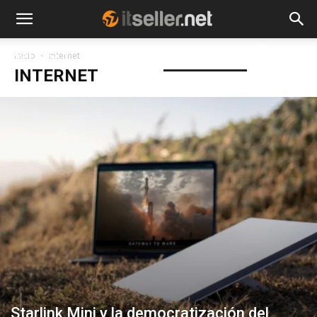
NOTICIAS
TENDENCIAS
EMPRESAS
Inicio
Internet
INTERNET
Starlink Mini y la democratización del