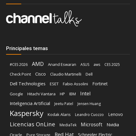
Principales temas
AMD
Anand Eswaran
#CES 2026
ASUS
aws
CES 2025
Cisco
Claudio Martinelli
Dell
Check Point
Dell Technologies
Fortinet
ESET
Fabio Assolini
Intel
Google
Hitachi Vantara
HP
IBM
Inteligencia Artificial
Jeetu Patel
Jensen Huang
Kaspersky
Lenovo
Kodak Alaris
Leandro Cuozzo
Licencias OnLine
Microsoft
Nvidia
MediaTek
Red Hat
Schneider Electric
Oracle
Pure Storage