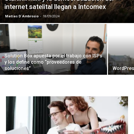
internet satelital llegan a Intcomex
Matías D´Ambrosio
-
18/09/2024
Solution Box apuesta por el trabajo con ISPs
y los define como “proveedores de
soluciones”
WordPress