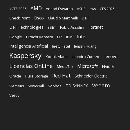
AMD
Anand Eswaran
#CES 2026
ASUS
aws
CES 2025
Cisco
Claudio Martinelli
Dell
Check Point
Dell Technologies
Fortinet
ESET
Fabio Assolini
Intel
Google
Hitachi Vantara
HP
IBM
Inteligencia Artificial
Jeetu Patel
Jensen Huang
Kaspersky
Lenovo
Kodak Alaris
Leandro Cuozzo
Licencias OnLine
Microsoft
Nvidia
MediaTek
Red Hat
Schneider Electric
Oracle
Pure Storage
Veeam
TD SYNNEX
Sophos
Siemens
SonicWall
Vertiv