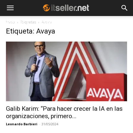
Inicio
Etiquetas
Avaya
NOTICIAS
TENDENCIAS
EMPRESAS
Etiqueta: Avaya
Galib Karim: “Para hacer crecer la IA en las
organizaciones, primero...
Leonardo Barbieri
-
31/05/2024