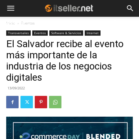
Inicio
Eventos
NOTICIAS
TENDENCIAS
EMPRESAS
Transversales
Eventos
Software & Servicios
Internet
El Salvador recibe al evento
más importante de la
industria de los negocios
digitales
13/09/2022