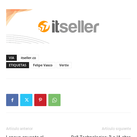
VIA
itseller.co
ETIQUETAS
Felipe Vasco
Vertiv
Artículo anterior
Artículo siguiente