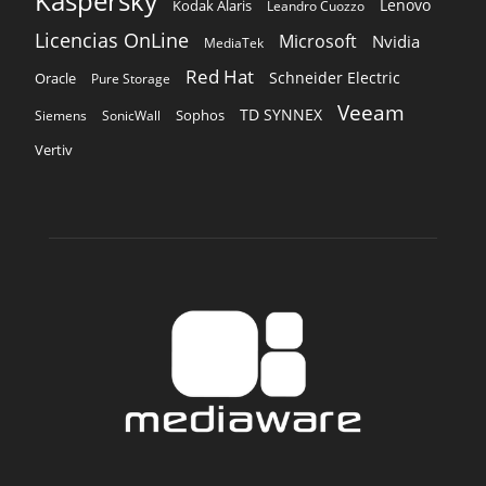
Kaspersky
Lenovo
Kodak Alaris
Leandro Cuozzo
Licencias OnLine
Microsoft
Nvidia
MediaTek
Red Hat
Schneider Electric
Oracle
Pure Storage
Veeam
TD SYNNEX
Sophos
Siemens
SonicWall
Vertiv