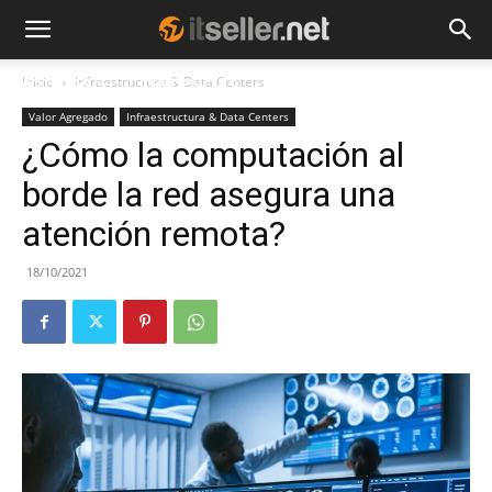
Inicio
Infraestructura & Data Centers
NOTICIAS
TENDENCIAS
EMPRESAS
Valor Agregado
Infraestructura & Data Centers
¿Cómo la computación al
borde la red asegura una
atención remota?
18/10/2021