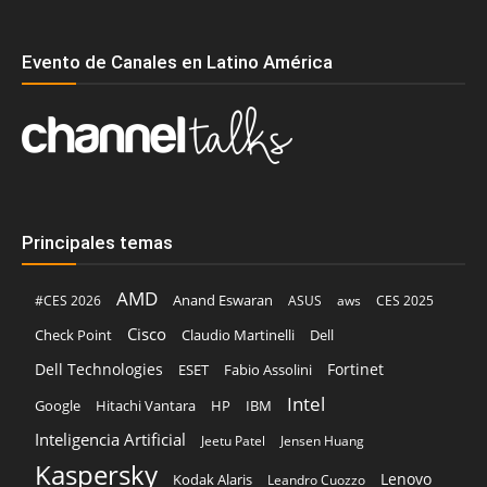
Evento de Canales en Latino América
Principales temas
AMD
Anand Eswaran
#CES 2026
ASUS
aws
CES 2025
Cisco
Claudio Martinelli
Dell
Check Point
Dell Technologies
Fortinet
ESET
Fabio Assolini
Intel
Google
Hitachi Vantara
HP
IBM
Inteligencia Artificial
Jeetu Patel
Jensen Huang
Kaspersky
Lenovo
Kodak Alaris
Leandro Cuozzo