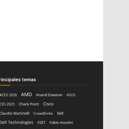
rincipales temas
AMD
Anand Eswaran
#CES 2026
ASUS
Cisco
CES 2025
Check Point
Claudio Martinelli
Dell
CrowdStrike
Dell Technologies
ESET
Fabio Assolini