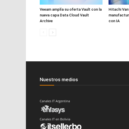
Veeam amplía su oferta Vault con la
Hitachi Van
nueva capa Data Cloud Vault
manufactur
Archive
con IA
Nuestros medios
Canales IT Argentina
Canales IT en Bolivia