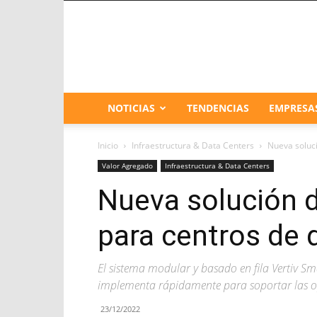
NOTICIAS
TENDENCIAS
EMPRESA
Inicio
Infraestructura & Data Centers
Nueva soluci
Valor Agregado
Infraestructura & Data Centers
Nueva solución d
para centros de 
El sistema modular y basado en fila Vertiv S
implementa rápidamente para soportar las ope
23/12/2022