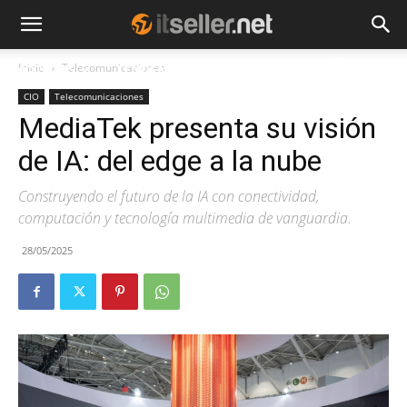
Inicio
Telecomunicaciones
NOTICIAS
TENDENCIAS
EMPRESAS
CIO
Telecomunicaciones
MediaTek presenta su visión
de IA: del edge a la nube
Construyendo el futuro de la IA con conectividad,
computación y tecnología multimedia de vanguardia.
28/05/2025