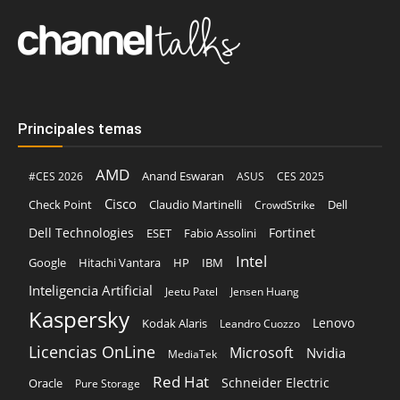
Principales temas
AMD
Anand Eswaran
#CES 2026
ASUS
CES 2025
Cisco
Claudio Martinelli
Dell
Check Point
CrowdStrike
Dell Technologies
Fortinet
ESET
Fabio Assolini
Intel
Google
Hitachi Vantara
HP
IBM
Inteligencia Artificial
Jeetu Patel
Jensen Huang
Kaspersky
Lenovo
Kodak Alaris
Leandro Cuozzo
Licencias OnLine
Microsoft
Nvidia
MediaTek
Red Hat
Schneider Electric
Oracle
Pure Storage