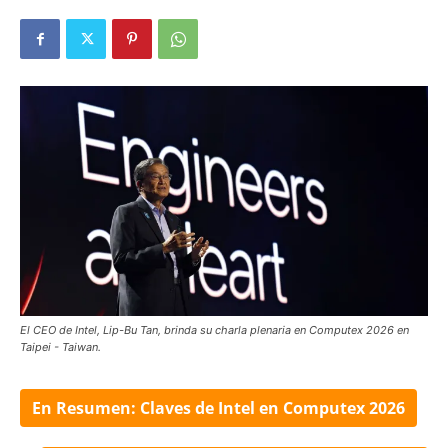
El CEO de Intel, Lip-Bu Tan, brinda su charla plenaria en Computex 2026 en
Taipei - Taiwan.
En Resumen: Claves de Intel en Computex 2026