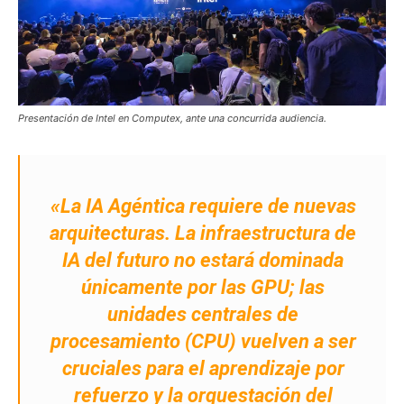
Presentación de Intel en Computex, ante una concurrida audiencia.
«La IA Agéntica requiere de nuevas
arquitecturas. La infraestructura de
IA del futuro no estará dominada
únicamente por las GPU; las
unidades centrales de
procesamiento (CPU) vuelven a ser
cruciales para el aprendizaje por
refuerzo y la orquestación del