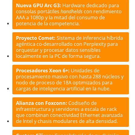
Nueva GPU Arc G3:
Hardware dedicado para
consolas portátiles
handhelds
con rendimiento
AAA a 1080p y la mitad del consumo de
potencia de la competencia.
Proyecto Comet:
Sistema de inferencia híbrida
agéntica co-desarrollado con Perplexity para
orquestar y procesar datos sensibles
localmente en la PC de forma segura.
Procesadores Xeon 6+:
Unidades de
procesamiento masivo con hasta 288 núcleos y
nodo de proceso de 18A optimizados para
cargas de inteligencia artificial en la nube.
Alianza con Foxconn:
Codiseño de
infraestructura y servidores a escala de rack
que combinan conectividad Ethernet avanzada
de Intel y chasis modulares de alta densidad.