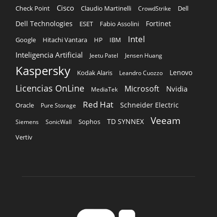
Cisco
Claudio Martinelli
Dell
Check Point
CrowdStrike
Dell Technologies
Fortinet
ESET
Fabio Assolini
Intel
Google
Hitachi Vantara
HP
IBM
Inteligencia Artificial
Jeetu Patel
Jensen Huang
Kaspersky
Lenovo
Kodak Alaris
Leandro Cuozzo
Licencias OnLine
Microsoft
Nvidia
MediaTek
Red Hat
Schneider Electric
Oracle
Pure Storage
Veeam
TD SYNNEX
Sophos
Siemens
SonicWall
Vertiv