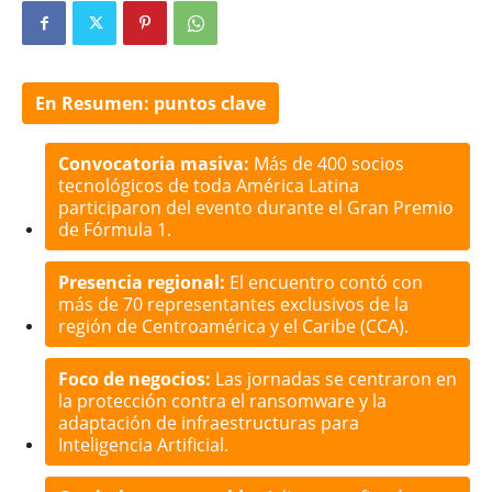
En Resumen: puntos clave
Convocatoria masiva:
Más de 400 socios
tecnológicos de toda América Latina
participaron del evento durante el Gran Premio
de Fórmula 1.
Presencia regional:
El encuentro contó con
más de 70 representantes exclusivos de la
región de Centroamérica y el Caribe (CCA).
Foco de negocios:
Las jornadas se centraron en
la protección contra el ransomware y la
adaptación de infraestructuras para
Inteligencia Artificial.