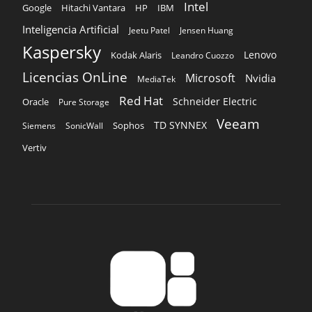
Intel
Google
Hitachi Vantara
HP
IBM
Inteligencia Artificial
Jeetu Patel
Jensen Huang
Kaspersky
Lenovo
Kodak Alaris
Leandro Cuozzo
Licencias OnLine
Microsoft
Nvidia
MediaTek
Red Hat
Schneider Electric
Oracle
Pure Storage
Veeam
TD SYNNEX
Sophos
Siemens
SonicWall
Vertiv