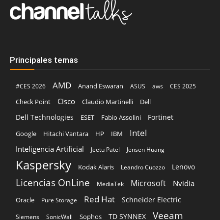
Principales temas
AMD
Anand Eswaran
#CES 2026
ASUS
aws
CES 2025
Cisco
Claudio Martinelli
Dell
Check Point
Dell Technologies
Fortinet
ESET
Fabio Assolini
Intel
Google
Hitachi Vantara
HP
IBM
Inteligencia Artificial
Jeetu Patel
Jensen Huang
Kaspersky
Lenovo
Kodak Alaris
Leandro Cuozzo
Licencias OnLine
Microsoft
Nvidia
MediaTek
Red Hat
Schneider Electric
Oracle
Pure Storage
Veeam
TD SYNNEX
Sophos
Siemens
SonicWall