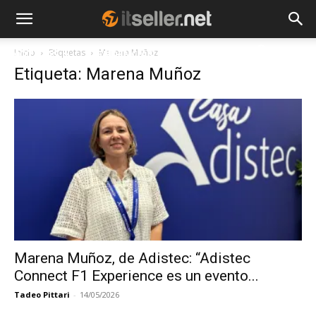
Inicio
Etiquetas
Marena Muñoz
NOTICIAS
TENDENCIAS
EMPRESAS
Etiqueta: Marena Muñoz
Marena Muñoz, de Adistec: “Adistec
Connect F1 Experience es un evento...
Tadeo Pittari
-
14/05/2026