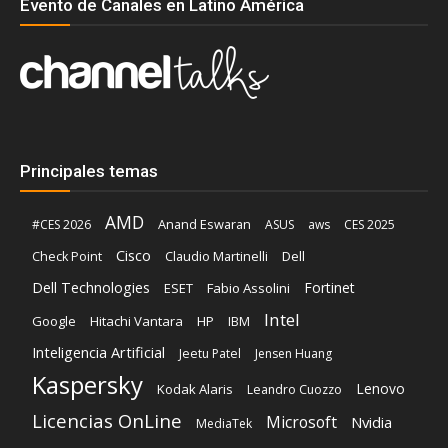
Evento de Canales en Latino América
Principales temas
AMD
Anand Eswaran
#CES 2026
ASUS
aws
CES 2025
Cisco
Claudio Martinelli
Dell
Check Point
Dell Technologies
Fortinet
ESET
Fabio Assolini
Intel
Google
Hitachi Vantara
HP
IBM
Inteligencia Artificial
Jeetu Patel
Jensen Huang
Kaspersky
Lenovo
Kodak Alaris
Leandro Cuozzo
Licencias OnLine
Microsoft
Nvidia
MediaTek