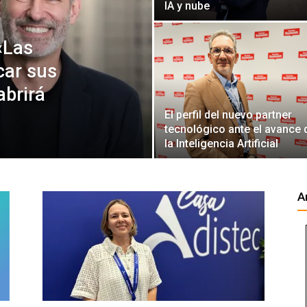
IA y nube
«Las
car sus
abrirá
El perfil del nuevo partner
tecnológico ante el avance 
la Inteligencia Artificial
A