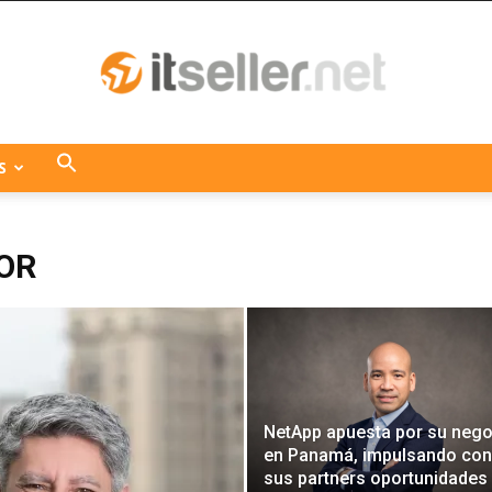
S
ITseller
OR
Centroamérica
NetApp apuesta por su nego
en Panamá, impulsando con
sus partners oportunidades