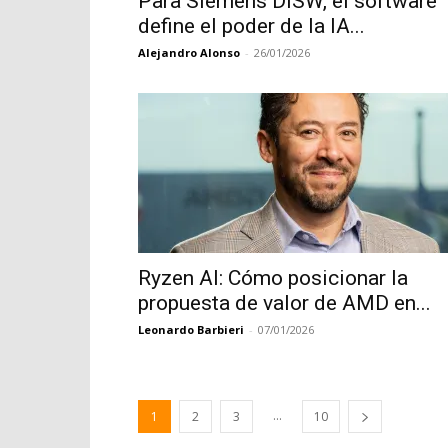
Para Siemens DISW, el software
define el poder de la IA...
Alejandro Alonso
-
26/01/2026
Ryzen AI: Cómo posicionar la
propuesta de valor de AMD en...
Leonardo Barbieri
-
07/01/2026
...
1
2
3
10