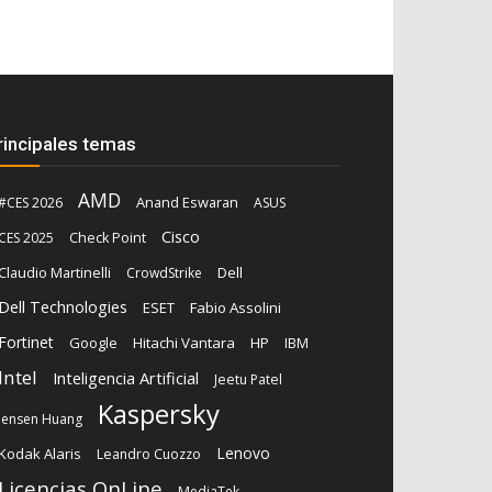
rincipales temas
AMD
Anand Eswaran
#CES 2026
ASUS
Cisco
CES 2025
Check Point
Claudio Martinelli
Dell
CrowdStrike
Dell Technologies
ESET
Fabio Assolini
Fortinet
Google
Hitachi Vantara
HP
IBM
Intel
Inteligencia Artificial
Jeetu Patel
Kaspersky
Jensen Huang
Lenovo
Kodak Alaris
Leandro Cuozzo
Licencias OnLine
MediaTek