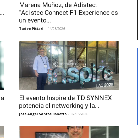
Marena Muñoz, de Adistec:
..
“Adistec Connect F1 Experience es
un evento...
Tadeo Pittari
-
14/05/2026
la
El evento Inspire de TD SYNNEX
potencia el networking y la...
Jose Angel Santos Bonetto
-
02/05/2026