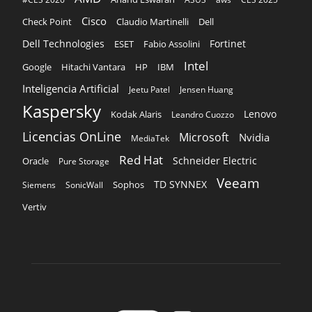
Cisco
Claudio Martinelli
Dell
Check Point
Dell Technologies
Fortinet
ESET
Fabio Assolini
Intel
Google
Hitachi Vantara
HP
IBM
Inteligencia Artificial
Jeetu Patel
Jensen Huang
Kaspersky
Lenovo
Kodak Alaris
Leandro Cuozzo
Licencias OnLine
Microsoft
Nvidia
MediaTek
Red Hat
Schneider Electric
Oracle
Pure Storage
Veeam
TD SYNNEX
Sophos
Siemens
SonicWall
Vertiv