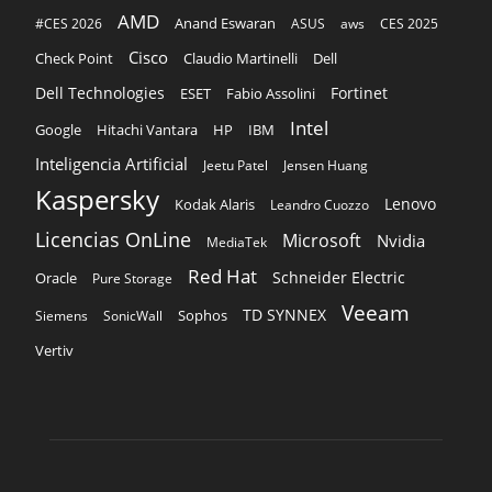
AMD
Anand Eswaran
#CES 2026
ASUS
aws
CES 2025
Cisco
Claudio Martinelli
Dell
Check Point
Dell Technologies
Fortinet
ESET
Fabio Assolini
Intel
Google
Hitachi Vantara
HP
IBM
Inteligencia Artificial
Jeetu Patel
Jensen Huang
Kaspersky
Lenovo
Kodak Alaris
Leandro Cuozzo
Licencias OnLine
Microsoft
Nvidia
MediaTek
Red Hat
Schneider Electric
Oracle
Pure Storage
Veeam
TD SYNNEX
Sophos
Siemens
SonicWall
Vertiv