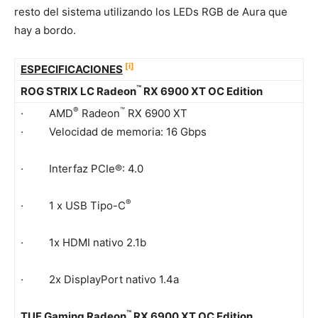
resto del sistema utilizando los LEDs RGB de Aura que
hay a bordo.
[i]
ESPECIFICACIONES
™
ROG STRIX LC Radeon
RX 6900 XT OC Edition
®
™
· AMD
Radeon
RX 6900 XT
· Velocidad de memoria: 16 Gbps
· Interfaz PCIe®: 4.0
®
· 1 x USB Tipo-C
· 1x HDMI nativo 2.1b
· 2x DisplayPort nativo 1.4a
™
TUF Gaming Radeon
RX 6900 XT OC Edition