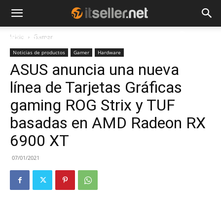
Inicio
Gamer
NOTICIAS
TENDENCIAS
EMPRESAS
Noticias de productos
Gamer
Hardware
ASUS anuncia una nueva
línea de Tarjetas Gráficas
gaming ROG Strix y TUF
basadas en AMD Radeon RX
6900 XT
07/01/2021