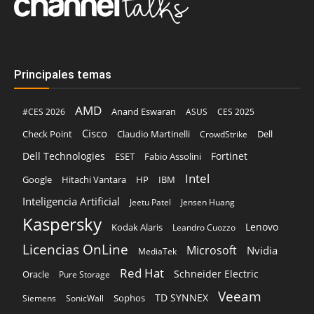
Principales temas
AMD
Anand Eswaran
#CES 2026
ASUS
CES 2025
Cisco
Claudio Martinelli
Dell
Check Point
CrowdStrike
Dell Technologies
Fortinet
ESET
Fabio Assolini
Intel
Google
Hitachi Vantara
HP
IBM
Inteligencia Artificial
Jeetu Patel
Jensen Huang
Kaspersky
Lenovo
Kodak Alaris
Leandro Cuozzo
Licencias OnLine
Microsoft
Nvidia
MediaTek
Red Hat
Schneider Electric
Oracle
Pure Storage
Veeam
TD SYNNEX
Sophos
Siemens
SonicWall