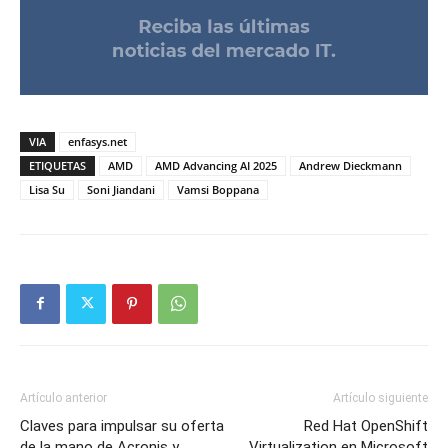
VIA
enfasys.net
ETIQUETAS
AMD
AMD Advancing AI 2025
Andrew Dieckmann
Lisa Su
Soni Jiandani
Vamsi Boppana
Artículo anterior
Artículo siguiente
Claves para impulsar su oferta
Red Hat OpenShift
de la mano de Acronis y
Virtualization en Microsoft