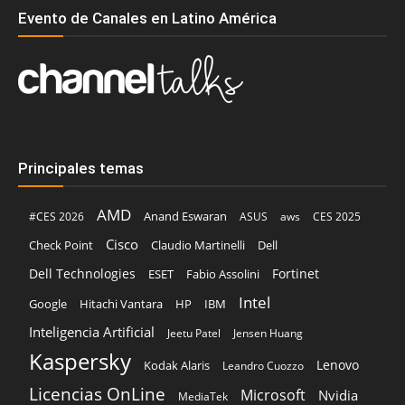
Evento de Canales en Latino América
Principales temas
AMD
Anand Eswaran
#CES 2026
ASUS
aws
CES 2025
Cisco
Claudio Martinelli
Dell
Check Point
Dell Technologies
Fortinet
ESET
Fabio Assolini
Intel
Google
Hitachi Vantara
HP
IBM
Inteligencia Artificial
Jeetu Patel
Jensen Huang
Kaspersky
Lenovo
Kodak Alaris
Leandro Cuozzo
Licencias OnLine
Microsoft
Nvidia
MediaTek