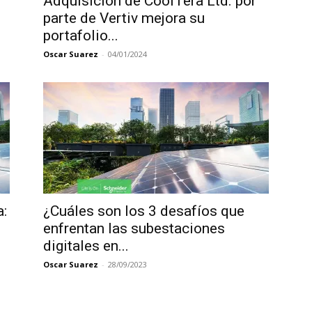
Adquisición de CoolTera Ltd. por
parte de Vertiv mejora su
portafolio...
Oscar Suarez
-
04/01/2024
a:
¿Cuáles son los 3 desafíos que
enfrentan las subestaciones
digitales en...
Oscar Suarez
-
28/09/2023