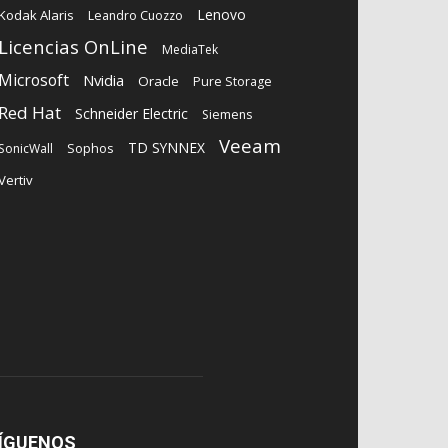
Lenovo
Kodak Alaris
Leandro Cuozzo
Licencias OnLine
MediaTek
Microsoft
Nvidia
Oracle
Pure Storage
Red Hat
Schneider Electric
Siemens
Veeam
TD SYNNEX
Sophos
SonicWall
Vertiv
ÍGUENOS