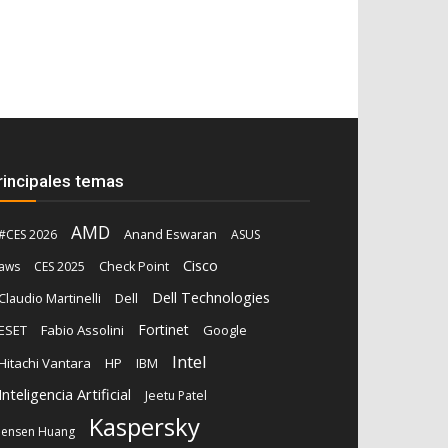
rincipales temas
AMD
Anand Eswaran
#CES 2026
ASUS
Cisco
aws
CES 2025
Check Point
Dell Technologies
Claudio Martinelli
Dell
Fortinet
ESET
Fabio Assolini
Google
Intel
Hitachi Vantara
HP
IBM
Inteligencia Artificial
Jeetu Patel
Kaspersky
Jensen Huang