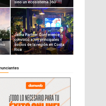
sino un ecosistema 360
Jabra Partner Conference
l
convocó a los principales
umo
socios de la región en Costa
Rica
nunciantes