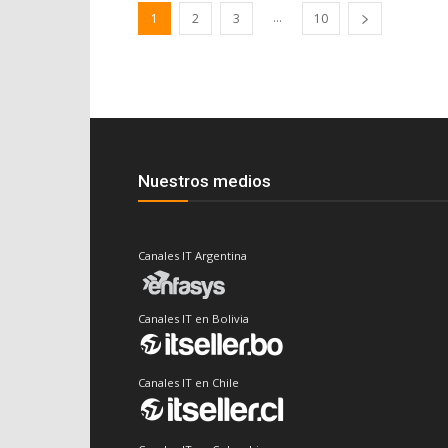
...
1
2
3
10
Nuestros medios
Canales IT Argentina
Canales IT en Bolivia
Canales IT en Chile