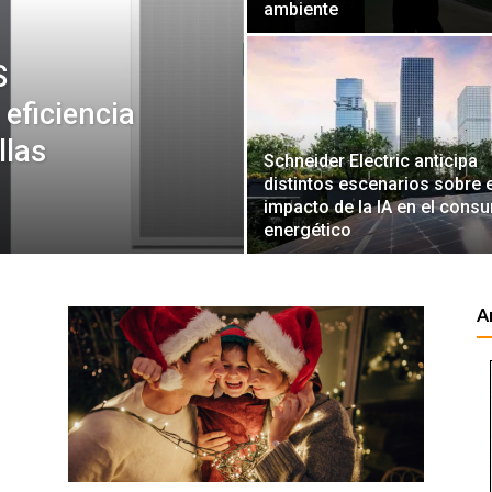
ambiente
S
 eficiencia
llas
Schneider Electric anticipa
distintos escenarios sobre e
impacto de la IA en el cons
energético
A