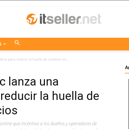
S
ITseller
dora para reducir la huella de carbono en...
A
ic lanza una
Centroamérica
reducir la huella de
cios
nline que incentiva a los dueños y operadores de