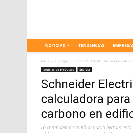
NOTICIAS
TENDENCIAS
EMPRESA
Inicio
Energia
Schneider Electric lanza una calcula
Noticias de productos
Energia
Schneider Electr
calculadora para 
carbono en edifi
La compañía presentó su nueva herramienta o