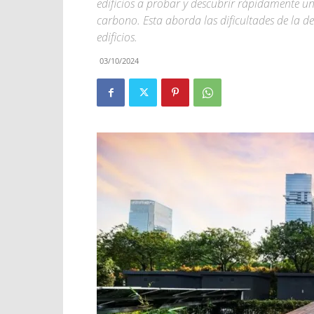
edificios a probar y descubrir rápidamente u
carbono. Esta aborda las dificultades de la d
edificios.
03/10/2024