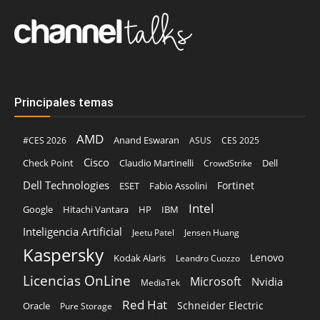
Principales temas
AMD
Anand Eswaran
#CES 2026
ASUS
CES 2025
Cisco
Claudio Martinelli
Dell
Check Point
CrowdStrike
Dell Technologies
Fortinet
ESET
Fabio Assolini
Intel
Google
Hitachi Vantara
HP
IBM
Inteligencia Artificial
Jeetu Patel
Jensen Huang
Kaspersky
Lenovo
Kodak Alaris
Leandro Cuozzo
Licencias OnLine
Microsoft
Nvidia
MediaTek
Red Hat
Schneider Electric
Oracle
Pure Storage