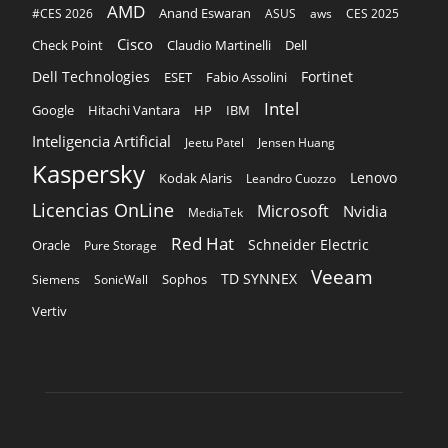
AMD
Anand Eswaran
#CES 2026
ASUS
aws
CES 2025
Cisco
Claudio Martinelli
Dell
Check Point
Dell Technologies
Fortinet
ESET
Fabio Assolini
Intel
Google
Hitachi Vantara
HP
IBM
Inteligencia Artificial
Jeetu Patel
Jensen Huang
Kaspersky
Lenovo
Kodak Alaris
Leandro Cuozzo
Licencias OnLine
Microsoft
Nvidia
MediaTek
Red Hat
Schneider Electric
Oracle
Pure Storage
Veeam
TD SYNNEX
Sophos
Siemens
SonicWall
Vertiv