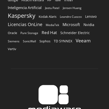
Google
Hitachi Vantara
HP
IBM
Inteligencia Artificial
Jeetu Patel
Jensen Huang
Kaspersky
Lenovo
Kodak Alaris
Leandro Cuozzo
Licencias OnLine
Microsoft
Nvidia
MediaTek
Red Hat
Schneider Electric
Oracle
Pure Storage
Veeam
TD SYNNEX
Sophos
Siemens
SonicWall
Vertiv