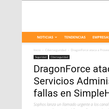
NOTICIAS
TENDENCIAS
EMPRESA
Inicio
Ciberseguridad
DragonForce ataca a Provee
Seguridad
Ciberseguridad
DragonForce ata
Servicios Admin
fallas en Simple
Sophos lanza un llamado urgente a los canale