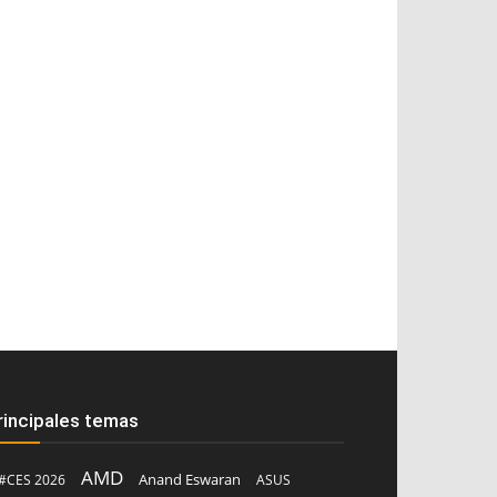
rincipales temas
AMD
Anand Eswaran
#CES 2026
ASUS