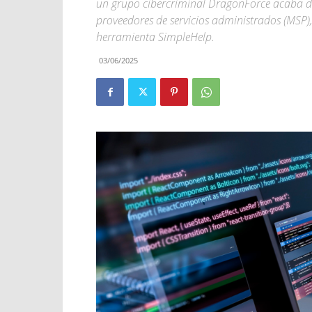
un grupo cibercriminal DragonForce acaba de
proveedores de servicios administrados (MSP)
herramienta SimpleHelp.
03/06/2025