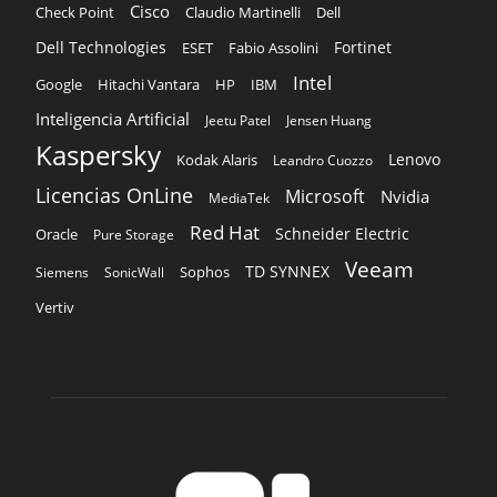
Cisco
Claudio Martinelli
Dell
Check Point
Dell Technologies
Fortinet
ESET
Fabio Assolini
Intel
Google
Hitachi Vantara
HP
IBM
Inteligencia Artificial
Jeetu Patel
Jensen Huang
Kaspersky
Lenovo
Kodak Alaris
Leandro Cuozzo
Licencias OnLine
Microsoft
Nvidia
MediaTek
Red Hat
Schneider Electric
Oracle
Pure Storage
Veeam
TD SYNNEX
Sophos
Siemens
SonicWall
Vertiv