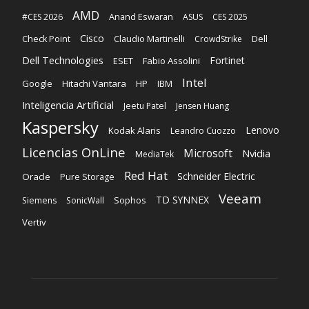
AMD
Anand Eswaran
#CES 2026
ASUS
CES 2025
Cisco
Claudio Martinelli
Dell
Check Point
CrowdStrike
Dell Technologies
Fortinet
ESET
Fabio Assolini
Intel
Google
Hitachi Vantara
HP
IBM
Inteligencia Artificial
Jeetu Patel
Jensen Huang
Kaspersky
Lenovo
Kodak Alaris
Leandro Cuozzo
Licencias OnLine
Microsoft
Nvidia
MediaTek
Red Hat
Schneider Electric
Oracle
Pure Storage
Veeam
TD SYNNEX
Sophos
Siemens
SonicWall
Vertiv