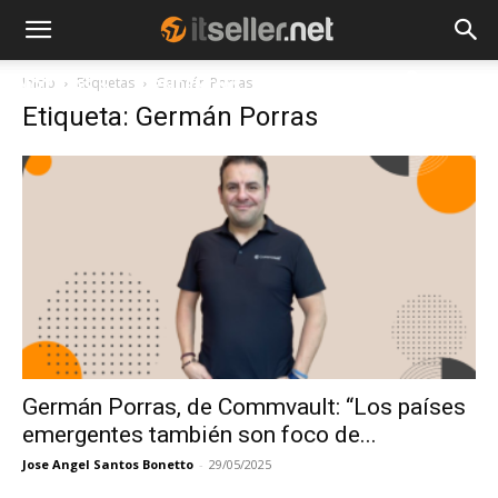
Inicio
Etiquetas
Germán Porras
NOTICIAS
TENDENCIAS
EMPRESAS
Etiqueta: Germán Porras
Germán Porras, de Commvault: “Los países
emergentes también son foco de...
Jose Angel Santos Bonetto
-
29/05/2025