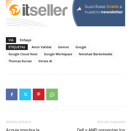
VIA
Enfasys
ETIQUETAS
Amin Vahdat
Gemini
Google
Google Cloud Next
Google Workspace
Nenshad Bardoliwalla
Thomas Kurian
Vertex AI
Artículo anterior
Artículo siguiente
Acquia impulsa la
Dell y AMD presentan los