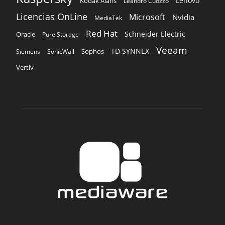
Lenovo
Kodak Alaris
Leandro Cuozzo
Licencias OnLine
Microsoft
Nvidia
MediaTek
Red Hat
Schneider Electric
Oracle
Pure Storage
Veeam
TD SYNNEX
Sophos
Siemens
SonicWall
Vertiv