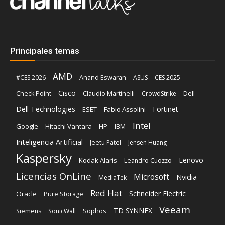
Principales temas
AMD
Anand Eswaran
#CES 2026
ASUS
CES 2025
Cisco
Claudio Martinelli
Dell
Check Point
CrowdStrike
Dell Technologies
Fortinet
ESET
Fabio Assolini
Intel
Google
Hitachi Vantara
HP
IBM
Inteligencia Artificial
Jeetu Patel
Jensen Huang
Kaspersky
Lenovo
Kodak Alaris
Leandro Cuozzo
Licencias OnLine
Microsoft
Nvidia
MediaTek
Red Hat
Schneider Electric
Oracle
Pure Storage
Veeam
TD SYNNEX
Sophos
Siemens
SonicWall