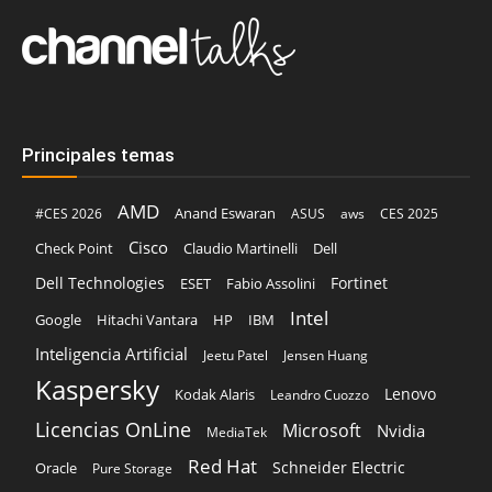
Principales temas
AMD
Anand Eswaran
#CES 2026
ASUS
aws
CES 2025
Cisco
Claudio Martinelli
Dell
Check Point
Dell Technologies
Fortinet
ESET
Fabio Assolini
Intel
Google
Hitachi Vantara
HP
IBM
Inteligencia Artificial
Jeetu Patel
Jensen Huang
Kaspersky
Lenovo
Kodak Alaris
Leandro Cuozzo
Licencias OnLine
Microsoft
Nvidia
MediaTek
Red Hat
Schneider Electric
Oracle
Pure Storage