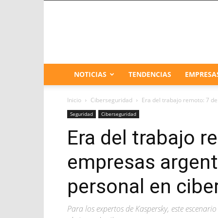
NOTICIAS
TENDENCIAS
EMPRESA
Inicio
Ciberseguridad
Era del trabajo remoto: 7 d
Seguridad
Ciberseguridad
Era del trabajo 
empresas argenti
personal en cibe
Para los expertos de Kaspersky, este escenari