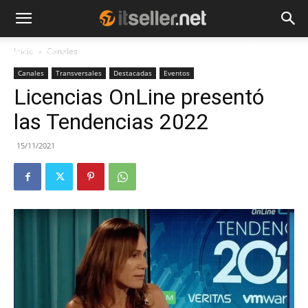
Inicio
Canales
NOTICIAS
TENDENCIAS
EMPRESAS
Canales
Transversales
Destacadas
Eventos
Licencias OnLine presentó
las Tendencias 2022
15/11/2021