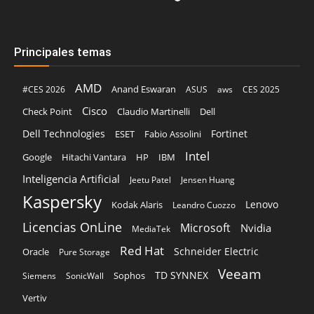
Principales temas
AMD
Anand Eswaran
#CES 2026
ASUS
aws
CES 2025
Cisco
Claudio Martinelli
Dell
Check Point
Dell Technologies
Fortinet
ESET
Fabio Assolini
Intel
Google
Hitachi Vantara
HP
IBM
Inteligencia Artificial
Jeetu Patel
Jensen Huang
Kaspersky
Lenovo
Kodak Alaris
Leandro Cuozzo
Licencias OnLine
Microsoft
Nvidia
MediaTek
Red Hat
Schneider Electric
Oracle
Pure Storage
Veeam
TD SYNNEX
Sophos
Siemens
SonicWall
Vertiv