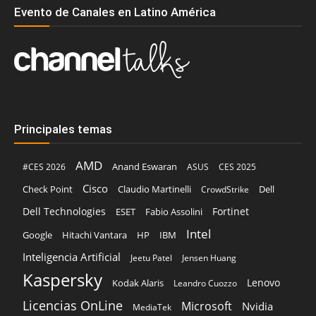
Evento de Canales en Latino América
Principales temas
AMD
Anand Eswaran
#CES 2026
ASUS
CES 2025
Cisco
Claudio Martinelli
Dell
Check Point
CrowdStrike
Dell Technologies
Fortinet
ESET
Fabio Assolini
Intel
Google
Hitachi Vantara
HP
IBM
Inteligencia Artificial
Jeetu Patel
Jensen Huang
Kaspersky
Lenovo
Kodak Alaris
Leandro Cuozzo
Licencias OnLine
Microsoft
Nvidia
MediaTek