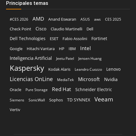
Principales temas
AMD
Anand Eswaran
#CES 2026
ASUS
aws
CES 2025
Cisco
Claudio Martinelli
Dell
Check Point
Dell Technologies
Fortinet
ESET
Fabio Assolini
Intel
Google
Hitachi Vantara
HP
IBM
Inteligencia Artificial
Jeetu Patel
Jensen Huang
Kaspersky
Lenovo
Kodak Alaris
Leandro Cuozzo
Licencias OnLine
Microsoft
Nvidia
MediaTek
Red Hat
Schneider Electric
Oracle
Pure Storage
Veeam
TD SYNNEX
Sophos
Siemens
SonicWall
Vertiv