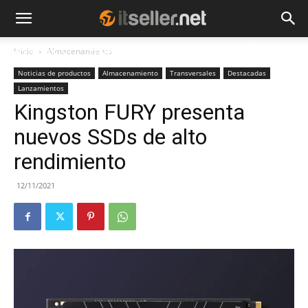
Inicio
Almacenamiento
NOTICIAS
TENDENCIAS
EMPRESAS
Noticias de productos
Almacenamiento
Transversales
Destacadas
Lanzamientos
Kingston FURY presenta
nuevos SSDs de alto
rendimiento
12/11/2021