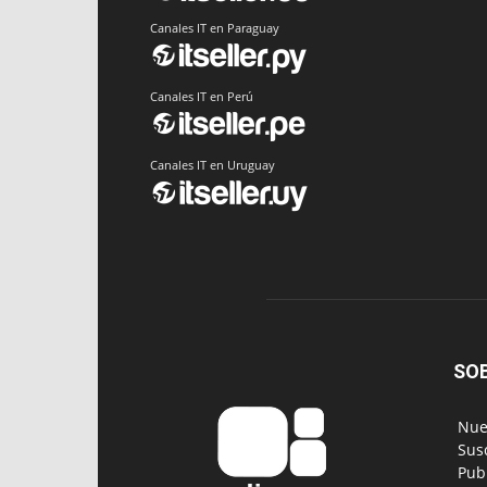
Canales IT en Paraguay
Canales IT en Perú
Canales IT en Uruguay
SO
‎ Nu
‎ Su
‎ Pu