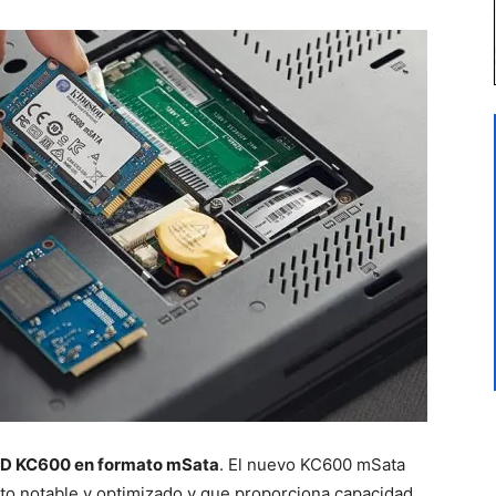
D KC600 en formato mSata
. El nuevo KC600 mSata
to notable y optimizado y que proporciona capacidad