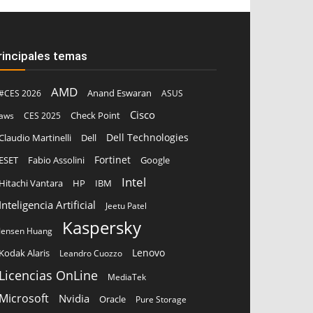
rincipales temas
AMD
Anand Eswaran
#CES 2026
ASUS
Cisco
aws
CES 2025
Check Point
Dell Technologies
Claudio Martinelli
Dell
Fortinet
ESET
Fabio Assolini
Google
Intel
Hitachi Vantara
HP
IBM
Inteligencia Artificial
Jeetu Patel
Kaspersky
Jensen Huang
Lenovo
Kodak Alaris
Leandro Cuozzo
Licencias OnLine
MediaTek
Microsoft
Nvidia
Oracle
Pure Storage