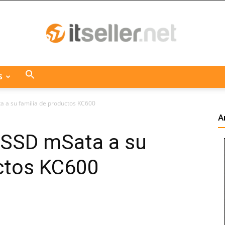
S
ITseller
a a su familia de productos KC600
A
 SSD mSata a su
Centroamérica
uctos KC600