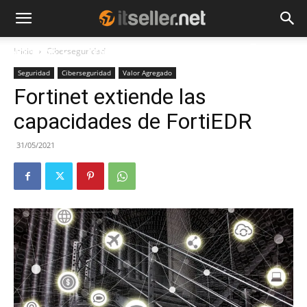
Inicio
Ciberseguridad
NOTICIAS
TENDENCIAS
EMPRESAS
Seguridad
Ciberseguridad
Valor Agregado
Fortinet extiende las
capacidades de FortiEDR
31/05/2021