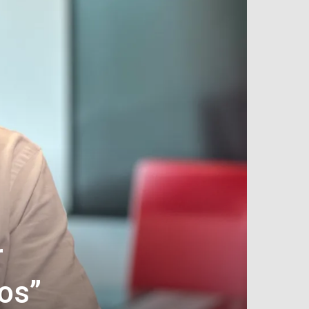
r
os”