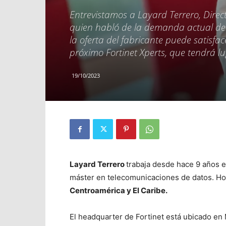
Entrevistamos a Layard Terrero, Direct
quien habló de la demanda actual del
la oferta del fabricante puede satisf
próximo Fortinet Xperts, que tendrá l
19/10/2023
Layard Terrero
trabaja desde hace 9 años e
máster en telecomunicaciones de datos. Ho
Centroamérica y El Caribe.
El headquarter de Fortinet está ubicado en