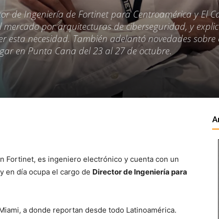
or de Ingeniería de Fortinet para Centroamérica y El Ca
 mercado por arquitecturas de ciberseguridad, y expli
acer esta necesidad. También adelantó novedades sobre 
ugar en Punta Cana del 23 al 27 de octubre.
A
n Fortinet, es ingeniero electrónico y cuenta con un
y en día ocupa el cargo de
Director de Ingeniería
para
 Miami, a donde reportan desde todo Latinoamérica.