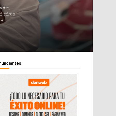
ribe,
có cómo
el
nunciantes