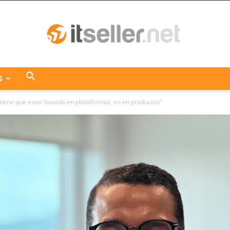
S
ITseller
d tiene que estar basada en plataformas, no en productos”
Centroamérica