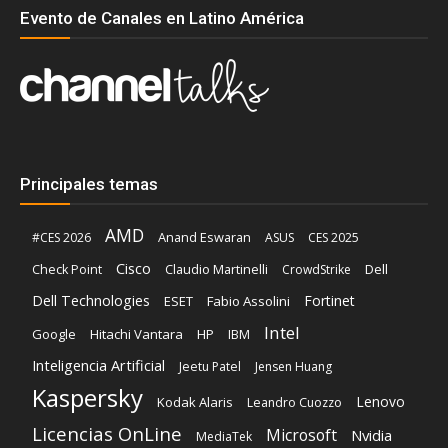
Evento de Canales en Latino América
Principales temas
AMD
Anand Eswaran
#CES 2026
ASUS
CES 2025
Cisco
Claudio Martinelli
Dell
Check Point
CrowdStrike
Dell Technologies
Fortinet
ESET
Fabio Assolini
Intel
Google
Hitachi Vantara
HP
IBM
Inteligencia Artificial
Jeetu Patel
Jensen Huang
Kaspersky
Lenovo
Kodak Alaris
Leandro Cuozzo
Licencias OnLine
Microsoft
Nvidia
MediaTek