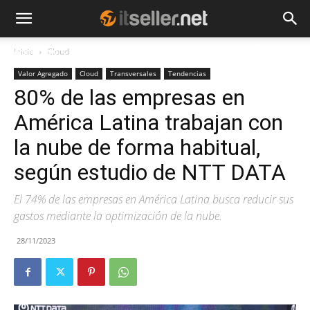
Inicio
Cloud
NOTICIAS
TENDENCIAS
EMPRESAS
Valor Agregado
Cloud
Transversales
Tendencias
80% de las empresas en
América Latina trabajan con
la nube de forma habitual,
según estudio de NTT DATA
El 74% de las empresas en América Latina busca reducir sus
gastos mediante la optimización de la nube.
28/11/2023