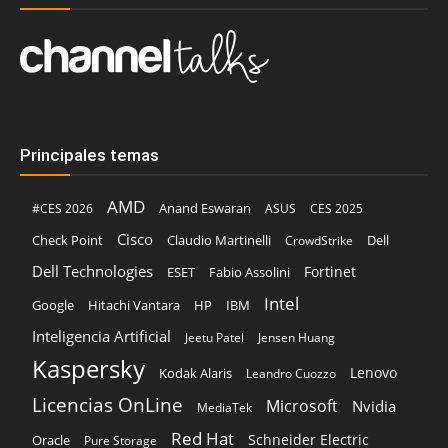
Principales temas
AMD
Anand Eswaran
#CES 2026
ASUS
CES 2025
Cisco
Claudio Martinelli
Dell
Check Point
CrowdStrike
Dell Technologies
Fortinet
ESET
Fabio Assolini
Intel
Google
Hitachi Vantara
HP
IBM
Inteligencia Artificial
Jeetu Patel
Jensen Huang
Kaspersky
Lenovo
Kodak Alaris
Leandro Cuozzo
Licencias OnLine
Microsoft
Nvidia
MediaTek
Red Hat
Schneider Electric
Oracle
Pure Storage