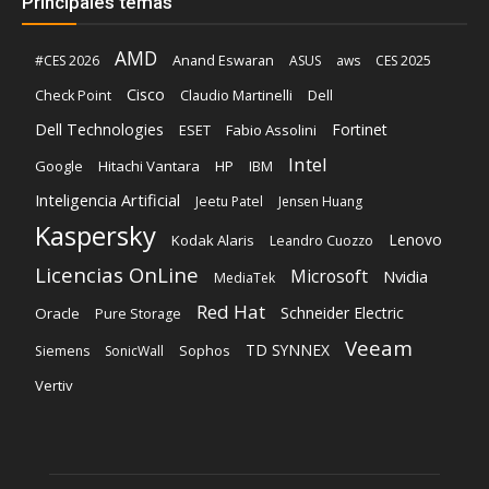
Principales temas
AMD
Anand Eswaran
#CES 2026
ASUS
aws
CES 2025
Cisco
Claudio Martinelli
Dell
Check Point
Dell Technologies
Fortinet
ESET
Fabio Assolini
Intel
Google
Hitachi Vantara
HP
IBM
Inteligencia Artificial
Jeetu Patel
Jensen Huang
Kaspersky
Lenovo
Kodak Alaris
Leandro Cuozzo
Licencias OnLine
Microsoft
Nvidia
MediaTek
Red Hat
Schneider Electric
Oracle
Pure Storage
Veeam
TD SYNNEX
Sophos
Siemens
SonicWall
Vertiv