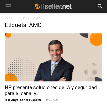
Inicio
Etiquetas
AMD
NOTICIAS
TENDENCIAS
EMPRESAS
Etiqueta: AMD
HP presenta soluciones de IA y seguridad
para el canal y...
Jose Angel Santos Bonetto
-
30/03/2026