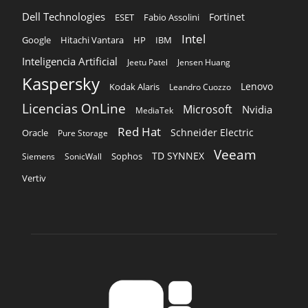
Dell Technologies
Fortinet
ESET
Fabio Assolini
Intel
Google
Hitachi Vantara
HP
IBM
Inteligencia Artificial
Jeetu Patel
Jensen Huang
Kaspersky
Lenovo
Kodak Alaris
Leandro Cuozzo
Licencias OnLine
Microsoft
Nvidia
MediaTek
Red Hat
Schneider Electric
Oracle
Pure Storage
Veeam
TD SYNNEX
Sophos
Siemens
SonicWall
Vertiv