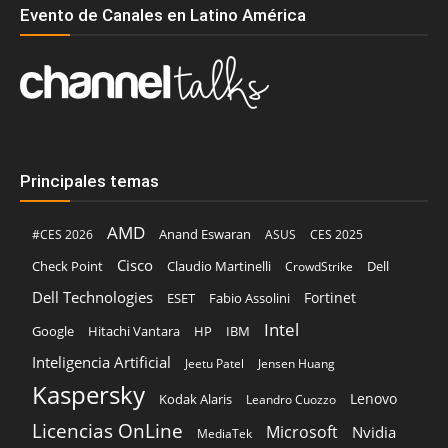
Evento de Canales en Latino América
Principales temas
AMD
Anand Eswaran
#CES 2026
ASUS
CES 2025
Cisco
Claudio Martinelli
Dell
Check Point
CrowdStrike
Dell Technologies
Fortinet
ESET
Fabio Assolini
Intel
Google
Hitachi Vantara
HP
IBM
Inteligencia Artificial
Jeetu Patel
Jensen Huang
Kaspersky
Lenovo
Kodak Alaris
Leandro Cuozzo
Licencias OnLine
Microsoft
Nvidia
MediaTek