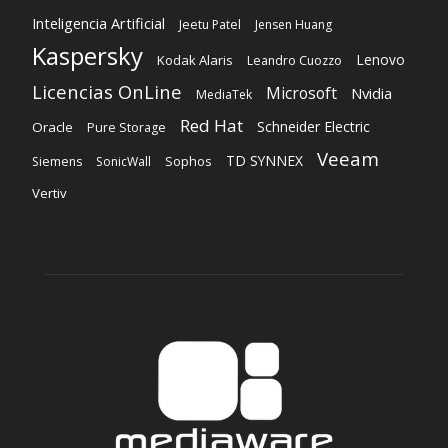
Inteligencia Artificial
Jeetu Patel
Jensen Huang
Kaspersky
Lenovo
Kodak Alaris
Leandro Cuozzo
Licencias OnLine
Microsoft
Nvidia
MediaTek
Red Hat
Schneider Electric
Oracle
Pure Storage
Veeam
TD SYNNEX
Sophos
Siemens
SonicWall
Vertiv