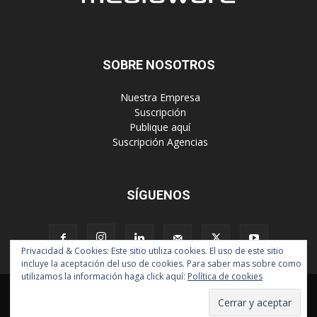
SOBRE NOSOTROS
‎ Nuestra Empresa
‎ Suscripción
‎ Publique aquí
‎ Suscripción Agencias
SÍGUENOS
Privacidad & Cookies: Este sitio utiliza cookies. El uso de este sitio
incluye la aceptación del uso de cookies. Para saber mas sobre como
utilizamos la información haga click aquí:
Política de cookies
Políticas de Privacidad
© Copyright 2024, Todos los derechos reservados | Mediaware