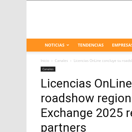
NOTICIAS
TENDENCIAS
EMPRESA
Inicio
Canales
Licencias OnLine concluye su roads
Canales
Licencias OnLine
roadshow regiona
Exchange 2025 r
partners