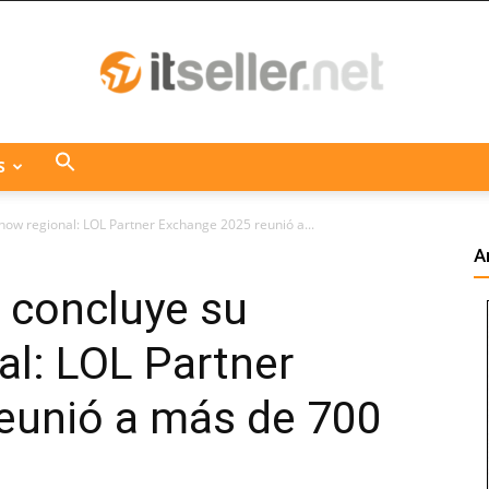
S
ITseller
how regional: LOL Partner Exchange 2025 reunió a...
A
 concluye su
Centroamérica
l: LOL Partner
eunió a más de 700